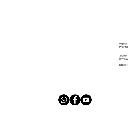
יטוח
|