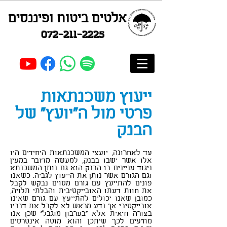
אלטים ביטוח ופיננסים
072-211-2225
ייעוץ משכנתאות
פרטי מול ה"יועץ" של
הבנק
עד לאחרונה, יועצי המשכנתאות היחידים היו
אלו אשר ישבו בבנק, למעשה מדובר במעין
ניגוד עניינים בו הבנק הוא גם נותן המשכנתא
וגם הגורם אשר נותן את הייעוץ לגביה. כשאנו
פונים להתייעץ עם גורם מסוים נבקש לקבל
את חוות דעתו האובייקטיבית והבלתי תלויה,
כמובן שאנו יכולים להתייעץ עם גורם שאינו
אובייקטיבי אך נדע מראש לא לקבל את דבריו
בצורה ודאית אלא "בערבון מוגבל" שכן אנו
מודעים לכך שיתכן והוא מוטה אינטרסים