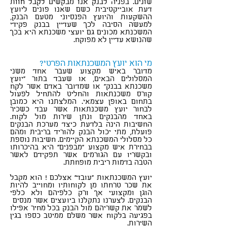
שונים. בפניה לבנק אנו מבקשים לקבל חוות
דעת אובייקטיבית כשם שאנו פונים ליועץ
ההשקעות והיועץ הפנסיוני מטעם הבנק,
למעשה הסיבה לכך שעדיין בבנק פקידי
המשכנתא מכונים גם יועצי משכנתא היא בכך
שהנושא עדיין לא מפוקח.
סוכן ביטוח כפר סבא
מי הוא יועץ המשכנתאות הפרטי?
מדובר באיש מקצוע שעבר אחד משני
המסלולים הבאים, או שעבד בתור "יועץ
משכנתא בבנק" או שמדובר באדם אשר לקח
קורס משכנתאות והחליט להתחיל לפעול
בתחום באופן עצמאי. המלצתנו היא כמובן
לבחור יועץ משכנתאות אשר עבד כשכיר
באחד מהבנקים ונתן שירות מול לקוח.
החשיבות הינה בלדעת כיצד מערכת הבנקים
פועלת, מתי יכול הבנק להוריד בריבית ומהם
כל מסלולי המשכנתא הקיימים. חשיבות נוספת
בבחירת איש מקצוע "מבפנים" היא בהיכרותו
ובקשריו עם הגורמים אשר תפקידם לאשר
הטבה בדמות ריבית מופחתת.
יועץ המשכנתאות "עובד" אצלכם ! הוא מקבל
את שכר טרחתו מן לקוחותיו ומחוייב להיות
הוגן ומקצועי אך ורק כלפיהם ולא כלפי
הבנקים. לצערנו נתקלנו ביועצים אשר מנסים
לשמר את קשריהם מול הבנק בכל מחיר אפילו
בפגיעה בלקוח אשר משלם ממיטב כספו בגין
השירות.