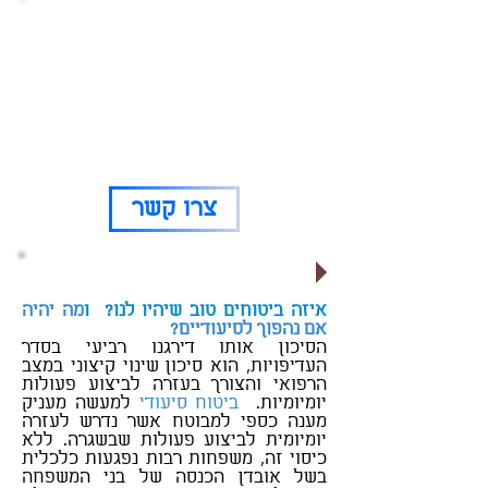
רוצים לדבר איתנו?
זה המקום להשאיר פרטים ומומחה מטעמנו
יחזור אליכם!
072-2112225
(אפשר גם בטלפון)
צרו קשר
לקבלת הצעה משתלמת לחצו כאן
איזה ביטוחים טוב שיהיו לנו? ו
מה יהיה
אם נהפוך לסיעודיים?
הסיכון אותו דירגנו רביעי בסדר
העדיפויות, הוא סיכון שינוי קיצוני במצב
הרפואי והצורך בעזרה לביצוע פעולות
יומיומיות.
ביטוח סיעודי
למעשה מעניק
מענה כספי למבוטח אשר נדרש לעזרה
יומיומית לביצוע פעולות שבשגרה. ללא
כיסוי זה, משפחות רבות נפגעות כלכלית
בשל אובדן הכנסה של בני המשפחה