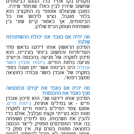
נוקטים בקו אחיד בכל הנוגע לביטוחים
שחשוב שיהיו לבין כאלו שנחמד שיהיו.
כמובן שבעולם אוטופי בו התקציב הוא
בלתי מוגבל, נציע לרכוש את כל
הביטוחים, אך כאמור קיים שוני בין
משפחות ועומק הכיס שלהן.
מה יהיה אם נאבד את יכולת ההשתכרות
שלנו?
הסיכון הראשון אותו דירגנו בראש סדר
העדיפויות והחשוב ביותר בעיניינו, הוא
סיכון למקרה של פגיעה בהכנסה וכיוצ"ב
פגיעה ברמת החיים.
ביטוח אובדן כושר
עבודה
הינו הביטוח אשר יתן מענה כספי
במקרה של אובדן כושר עבודה כתוצאה
ממצב רפואי.
מה יהיה אם נאבד את יקירנו וכתוצאה
מכך נאבד את ההכנסה?
הסיכון אותו דירגנו שני, הוא סיכון אובדן
חיים - או במילים אחרות,
ביטוח חיים.
אמנם צמד המילים ביטוח חיים למקרה
מוות הוא בעייתי וקצת מבלבל, אולם כדי
להבין את חשיבותו, נסו לדמיין משפחה
בה אחד המפרנסים מפסיק לייצר הכנסה
כתוצאה ממוות בטרם עת. אין ספק כי