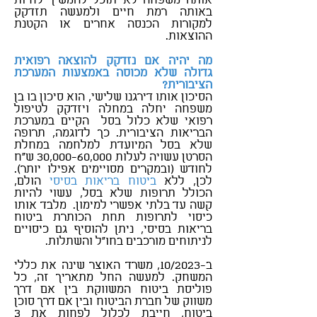
אותה משפחה לא תוכל להמשיך לחיות
באותה רמת חיים ולמעשה תזדקק
למקורות הכנסה אחרים או הקטנת
ההוצאות.
מה יהיה אם נזדקק להוצאה רפואית
גדולה שלא מכוסה באמצעות המערכת
הציבורית?
הסיכון אותו דירגנו שלישי, הוא סיכון בו בן
משפחה יחלה במחלה ויזדקק לטיפול
רפואי שלא כלול בסל הקיים במערכת
הבריאות הציבורית. כך לדוגמה, תרופה
שלא בסל המיועדת למלחמה במחלת
הסרטן עשויה לעלות 30,000-60,000 ש"ח
לחודש (ובמקרים מסויימים אפילו יותר).
לכן, ללא
ביטוח בריאות בסיסי
הולם,
הכולל תרופות שלא בסל, עשוי להיות
קשה עד בלתי אפשרי למימון. מלבד אותו
כיסוי לתרופות תחת הכותרת ביטוח
בריאות בסיסי, ניתן להוסיף גם כיסויים
לניתוחים מורכבים בחו"ל והשתלות.
ב-10/2023, משרד האוצר שינה את כללי
המשחק. למעשה החל מתאריך זה, כל
פוליסת ביטוח המשווקת בין אם דרך
משווק של חברת הביטוח ובין אם דרך סוכן
ביטוח, חייבת לכלול לפחות את 3