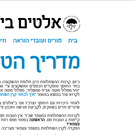
אלטים ביט
בית
מורים ועובדי הוראה
חיס
מדריך הט
כיום, קרנות ההשתלמות הינן חלופת ההשקעה/ חיס
בחר החוסך מופקדים הכספים ומושקעים ע"י מנ
יותר,מסלול מוטה אג"ח ממשלתי, מסלול מוטה אג"
לקרוא עוד בנושא במאמר "
איך לבחור קרן השתל
סוכן ביטוח בכפר סבא
לאחר היכרות עם החוסך וצרכיו אנו ב"אלטים בי
שינויים חדים בשווקים, לקביעת פגישה ותכנון פי
סוכן ביטוח בכפר סבא
קיימות 2 הטבות מס,
הראשונה
בפטור ממס רווח 
עצמאי?
הפקדה לקרן השתלמות במעמד עצמאי מצריכה אישו
סוכן ביטוח בכפר סבא