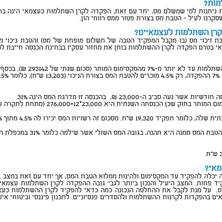
מות?
 ניתנות למי שמשלם מס, יחד עם זאת, הפקדה לקרן השתלמות כעצמאי הינה בר
קרנו לעיל - הטבת מס בצורת פטור ממס רווחי הון.
רן השתלמות לעצמאיים?
קיימים 2 סוגי הטבות, הטבת זיכוי מס (בו מקבל המפקיד הטבה של תשלום מופחת של מס) והט
י בטרם הפקדה לקרן ההשתלמות בוחן את מחזור עסקיו בבחינת הכנסה חייבת למס
סכום שנתי של 293142 ₪), בכסף אנחנו מדברים על 20,520 ש"ח.
ם.
ה-23,000 ₪, בהכנסה זו מדרגת המס הינה 31%.
 השנתית היא 23,000*12=276,000 (מתחת לתקרה של 293,142 ש"ח).
 תהנה, בגובה המס השולי אשר שילמה כלומר 31% במכפלת ה-4.5% שהפקידה - אותם 12420 שח.
מאי?
יכלה להפקיד עד המקסימום ולהינות ממלוא הטבת המס, אך יחד עם זאת במצב בו 
ד פחות. המצב היעיל והנכון ביותר לגבי גובה ההפקדה לקרן השתלמות עצמאית
. על מנת לקבל את ההחלטה הנכונה כמה כדאי להפקיד לקרן ההשתלמות כעצמא
אים בהפקדות לקרנות ההשתלמות ולהסדרים פנסיוניים. לתכנון פיננסי וביטוחי א