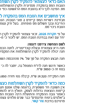
האם כדאי לעצמאי להפקיד לקרן השתל
הטבות המס בהפקדה פנסיונית ולקרן ההשתלמות
מס. הסיבה לכך היא בהטבת המס הראשונה כפי שס
סוכן ביטוח בכפר סבא
איך מחשבים את הטבת המס בהפקדה לק
מבחינת רשויות המס 
החייבת ובכך תשלום מס מופחת).
בעל תיק עצמא
הטבת ניכוי מס.
על פי
תקרות 2025
, זכאי עצמאי להפקיד לקרן השתלמות עד לא יותר מ-7% מהמקסימום המותר (
יחד עם זאת בבחינת הטבת המס, יש לזכור כי מ- 7% ההפקדה, רק 4.5% מוכרים להטבת המס בצורת הניכוי (13,203 ש"ח), כלומר 2.5% הראשונים אינם מוכרים ומחושבי
סוכן ביטוח בכפר סבא
לשם המחשה צירפנו דוגמה:
חנה היא עצמאית ובעלת קונדיטוריה, לחנה הכנסה חודשיות אשר נעה סביב 
חנה יכולה להפקיד לקרן ההשתלמות את המקסימום המותר בחוק שכן הכנסתה
חנה תבצע הפקדה על סך של
7% מההכנסה השנתית שלה, כלומר תפקיד 19,320 ש"ח. מסכום זה רשויות המס יכירו לה 4.5% מתוך 7%, כלומר יוכר לה לצרכי ניכוי מס 12,420 ש"ח.
כאשר תיגש חנה לרו"ח המטפל בה, יוסבר לה כי הטבת המס ממנה היא
בנטו זה כ-3850 ש"ח.
חנה הפקידה 19,320 ש"ח, קיבלה נטו חזרה 3,850 ש"ח.
סוכן ביטוח בכפר סבא
כמה כדאי להפקיד לקרן השתלמות כעצ
אין תשובה חד משמעית, בדוגמה שלנו אמנם חנה 
קיימות הוצאות גדולות לעסק, תאלץ היא להפקי
כאמור גובה ההפקדה והתועלת הינה הטבות המס
ב"אלטים ביטוח ופיננסים" כבר שנים מלווים עצמ
פרטיכם בתיבת
צור קשר
.