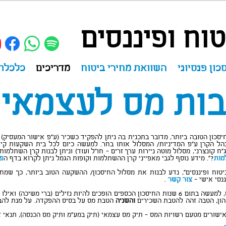
וח ופיננסים
כון פנסיוני
השוואת מחירי ביטוח
מדריכים
כלכלת
בות מס לעצמאי
כון הטובה ביותר, מדובר בתכנית בה ניתן להפקיד כשכיר (ע"פ אישור המעסיק) ו
הל הקרן ע"פ המדיניות/ המסלול אותו בחר. למעשה כיום לכל בית השקעות קיי
ח קונצרני, מסלול מוטה ניירות ערך זרים - חו"ל ועוד) וניתן לבנות קרן השתלמו
מות
?".
מידע נוסף לגבי מאפייני קרן ההשתלמות וקופות הגמל ניתן לקרוא בדף ה
פי
טוח ופיננסים", נדע לבנות את מסלול החיסכון/ ההשקעה הטוב ביותר, כך שמחד 
ננסי אישי -
צור קשר
.
לקרנות ההשתלמות במעמד שכיר אין הטבות מס, למעשה בתום 6 שנות החיסכון הכספים הופכים להיות נ
הון, הטבה זהה להטבת השכירים
והשניה
הטבת מס על בסיס ההפקדה. על מנת להבי
רים מטעם רשויות המס - תיק מס עצמאי (תיק במע"מ ותיק מס הכנסה), תנאי זה