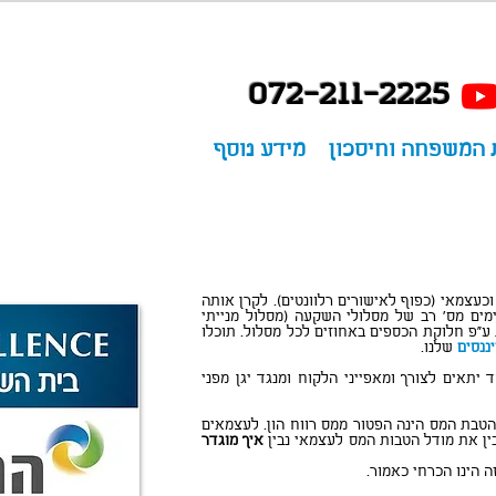
072-211-2225
 המשפחה וחיסכון
מידע נוסף
כעצמאי (כפוף לאישורים רלוונטים). לקרן אותה
מים מס' רב של מסלולי השקעה (מסלול מנייתי
ת ע"פ חלוקת הכספים באחוזים לכל מסלול. תוכלו
ננסים
שלנו.
יתאים לצורך ומאפייני הלקוח ומנגד יגן מפני
זילים (ברי משיכה) ואילו הטבת המס הינה הפטור ממס רווח הון. לעצמאים
ן את מודל הטבות המס לעצמאי נבין
איך מוגדר
 הינו הכרחי כאמור.