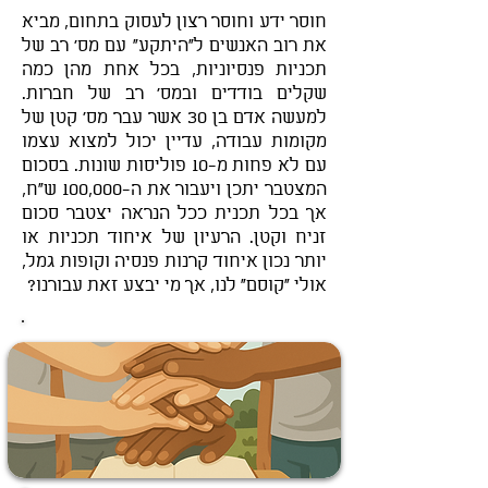
חוסר ידע וחוסר רצון לעסוק בתחום, מביא
את רוב האנשים ל"היתקע" עם מס' רב של
תכניות פנסיוניות, בכל אחת מהן כמה
שקלים בודדים ובמס' רב של חברות.
למעשה אדם בן 30 אשר עבר מס' קטן של
מקומות עבודה, עדיין יכול למצוא עצמו
עם לא פחות מ-10 פוליסות שונות. בסכום
המצטבר יתכן ויעבור את ה-100,000 ש"ח,
אך בכל תכנית ככל הנראה יצטבר סכום
זניח וקטן. הרעיון של איחוד תכניות או
יותר נכון איחוד קרנות פנסיה וקופות גמל,
אולי "קוסם" לנו, אך מי יבצע זאת עבורנו?
רוצים לדבר איתנו?
זה המקום להשאיר פרטים ומומחה מטעמנו
יחזור אליכם!
072-2112225