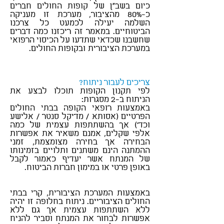
כיום בשב"ן של קופות החולים חברים
כ-80% מהציבור, מערכת זו מעניקה
השלמה יעילה לכמעט כל צרכנו
הביטוחיים. במאמר זה ריכזנו כמה דברים
שחשבנו שכדאי שתדעו על הכיסוי הרפואי
במערכת הציבורית ובקופות החולים.
סוכן
ביטוח אישי בכפר סבא
צריכים לעבור ניתוח?
לפי תקנון הקופות תוכלו לבצע את
הניתוח ב-2 מסגרות:
באמצעות רופאי הקופה בבתי החולים
הפרטיים (אסותא / מדיקל סנטר / אלישע
וכד') אך בהשתתפות עצמית של כמה
אלפי שקלים, אמנם משאיר את אפשרות
הבחירה אך בחירה מצומצמת, זמני
ההמתנה הינם משתנים ותלויים בזמינותו
של המנתח אשר יעדיף כאמור לקבל
באופן פרטי או במימון חברות הביטוח.
סוכן ביטוח אישי בכפר סבא
באמצעות המערכת הציבורית, קרי בבתי
החולים הציבוריים. ניתוח בחלופה זו יהיה
ללא השתתפות עצמית אך גם ללא
אפשרות לבחור את המנתח וסביר להניח