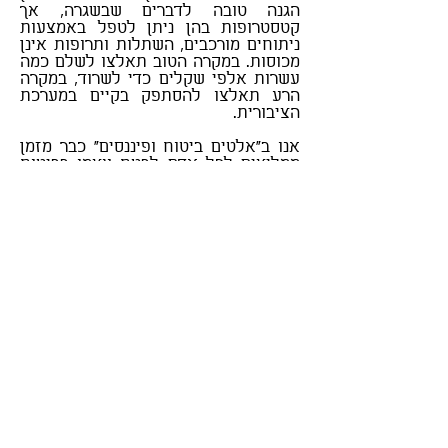
הגנה טובה לדברים שבשגרה, אך
קטסטרופות בהן ניתן לטפל באמצעות
ניתוחים מורכבים, השתלות ותרופות אינן
מכוסות. במקרה הטוב תאלצו לשלם כמה
עשרות אלפי שקלים כדי לשרוד, במקרה
הרע תאלצו להסתפק בקיים במערכת
הציבורית.
סוכן ביטוח אישי בכפר סבא
אנו ב"אלטים ביטוח ופיננסים" כבר מזמן
ממליצים לכל אדם לבטח עצמו בביטוח
רפואי פרטי! ביטוח רפואי פרטי הינו הדרך
היחידה להבטיח מענה הולם, מקצועי
ומהיר למצבים רפואיים אליהם אנו עלולים
להיקלע במהלך חיינו.
סוכן ביטוח בכפר
סבא