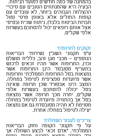
בהמתנה של כמה חודשים למועד הניתוח.
הבעיה היא שהמנתחים הטובים עם סיכויי
ההצלחה הגבוהים ביותר, לא עובדים עם
קופות החולים אלא באופן פרטי (מול
חברות הביטוח בלבד), ניתוח שכיח ובסיסי
אצל אותם רופאים יכול להסתכם בעשרות
אלפי שקלים.
סוכן ביטוח אישי בכפר סבא
זקוקים לתרופה?
ע"פ תקנוני השב"ן (שירותי הבריאות
הנוספים – מכבי מגן זהב, כללית מושלם
וכו'), התרופות אשר תהיו זכאים לרכוש
בתעריף מסובסד הינן התרופות אשר
נמצאות בסל התרופות הממלכתי ותרופות
אשר מיועדות ספציפית לטיפול במחלה.
המצב הינו אבסורד שכן תרופה שאינה
בסל יכולה להסתכם בעשרות אלפי
שקלים, יתרה מכך תרופה אשר נמצאת
בסל אך בהתוויה מיועדת לטיפול במחלה
מסוימת לא תהיה מסובסדת גם אם נמצאה
יעילה לטיפול במחלה אחרת.
צריכים לעבור השתלה?
על פי תקנוני הקופה וחוק הבריאות
הממלכתי, "אדם זכאי לבצע השתלה אך