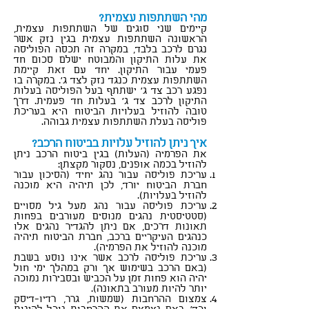
סוכן ביטוח כפר סבא
מהי השתתפות עצמית?
קיימים שני סוגים של השתתפות עצמית,
הראשונה השתתפות עצמית בגין נזק אשר
נגרם לרכב בלבד, במקרה זה תכסה הפוליסה
את עלות התיקון והמבוטח ישלם סכום חד
פעמי עבור התיקון. יחד עם זאת קיימת
השתתפות עצמית כנגד נזק לצד ג'. במקרה בו
נפגע רכב צד ג' ישתתף בעל הפוליסה בעלות
התיקון לרכב צד ג' בעלות חד פעמית. דרך
טובה להוזיל בעלויות הביטוח היא בעריכת
פוליסה בעלת השתתפות עצמית גבוהה.
איך ניתן להוזיל עלויות בביטוח הרכב?
את הפרמיה (העלות) בגין ביטוח הרכב ניתן
להוזיל בכמה אופנים, נסקור מקצתן:
עריכת פוליסה עבור נהג יחיד (הסיכון עבור
חברת הביטוח יורד, לכן תיהיה היא מוכנה
להוזיל בעלויות).
עריכת פוליסה עבור נהג מעל גיל מסויים
(סטטיסטית נהגים מנוסים מעורבים בפחות
תאונות דרכים, אם ניתן להגדיר נהגים אלו
כנהגים העיקריים ברכב, חברת הביטוח תיהיה
מוכנה להוזיל את הפרמיה).
עריכת פוליסה לרכב אשר אינו נוסע בשבת
(באם הרכב בשימוש אך ורק במהלך ימי חול
יהיה הוא פחות זמן על הכביש ובסבירות נמוכה
יותר להיות מעורב בתאונה).
צמצום ההרחבות (שמשות, גרר, רדיו-דיסק