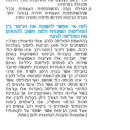
וכד', באם נצמצם את ההרחבות נוכל להינות
מהוזלה בפרמיה)
הגדלת גובה ההשתתפות העצמית (ככל
שההשתתפות העצמית תיהיה גבוהה יותר,
חברת הביטוח תדרוש פרמיה נמוכה יותר).
סוכן ביטוח כפר סבא
למה אי אפשר להשוות את הכיסוי בין
הפוליסות השונות? ולמה חשוב להתאים
את הפוליסה לנהג?
בהתאמת הפוליסה לנהג, אופי נסיעותיו וצרכיו
המשתנים יכול סוכן הביטוח לחסוך בעלויות
רבות. חשוב לזכור ביטוח רכב אינו גמיש כפי
שנדמה בחברות הביטוח המשווקות באופן
ישיר, חברות אלו מציעות באמצעות נציגי
שירות לא מנוסים פוליסות כלליות ואינם
מציינים את האותיות הקטנות. למעשה מדובר
בחבילה אשר בנויה היטב לשרת את צרכי
החברה, כך שבזמן האמת המבוטח עלול להבין
כי אינו מכוסה כפי שחשב ואף הפוליסה אשר
רכש מכסה דברים אשר כלל אינם נחוצים לו.
הפיתוי בעריכת פוליסה בחברות אלו קורצת
בשל עלויות זולות ואטרקטיביות אך בבחינת
הכיסוי אל מול הצורך ניתן בקלות להבין את
מהות הכיסוי וחוסריו. אנו ב"אלטים ביטוח
ופיננסים" מאמינים כי ביטוח רכב עושים רק
אצל סוכן הביטוח אשר ישמור על לקוחותיו
באמצעות ההגנות הנחוצות להם באמת.