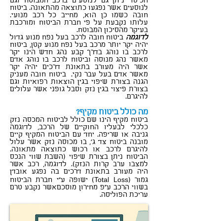
הכיסוי ניתן גם לנוסעים ברכב המבוטח וגם
לנוסעים אשר נפגעו כתוצאה מהתאונה. ביטוח
חובה כשמו כן הוא, מחייב כל רכב מנועי.
עלותו נקבעת על פי חברת הביטוח ומורכבת
בעיקר מהסיכון המבוטח.
לדוגמה
ביטוח חובה לרכב בעל נפח מנוע גדול
יהיה יקר יותר מרכב בעל נפח מנוע קטן, ביטוח
לרכב בו נוהג בדרך קבע נהג חדש הינו יקר
מאשר נהג מנוסה וביטוח לרכב בו נוהג אדם
אשר היה מעורב בתאונת דרכים יהיה יקר
מאשר אדם בעל עבר נקי. ביטוח חובה מעניק
הגנה בצורת שיפוי בגין הוצאות רפואיות וגם
בצורת פיצוי בגין נזק וסבל גופני אשר עלולים
להיגרם.
מה כולל ביטוח מקיף?
ביטוח מקיף הינו שם כולל לביטוח המכסה נזק
כלכלי לבעליו החוקיים של הרכב, לדוגמה
גניבה או שריפה. יחד עם הביטוח המקיף קיים
מובנה ביטוח צד ג', בו מכוסה נזק אשר עלול
להיגרם לרכב או רכוש כתוצאה מתאונה.
הביטוח ניתן בצורת שיפוי (השבת שווי הנכס
למצבו ערב קרות הנזק). לדוגמה, רכב אשר
היה מעורב בתאונת דרכים בה נפגע אובדן
גמור (Total Loss) ישופה ע"י חברת הביטוח
בשווי הרכב ע"פ מחירון מוסכםאשר נקבע טרם
עריכת הפוליסה.