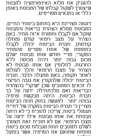
להעניק את מלוא האינפורמציה למבטח
שיצטרך לשקול קבלתו של המבוטח באופן
כללי או בתנאים מסויימים.
סוכן ביטוח בכפר סבא
דוגמה מצויינת היא בתחום ביטוחי החיים
,
המבוטח ממלא הצהרת בריאות והמבטח
שוקל אם לקבלו ותמורת איזה מחיר. באם
הצהיר על מצב רפואי קודם (מחלה
קודמת), חברת הביטוח יכולה לקבלו
בתוספת של אחוז מסויים מהמחיר
המקורי, מדיי חודש אותו מבוטח ישלם
סכום גבוה יותר ויהיה מכוסה ללא
החרגות. לחלופין אם אותו מבוטח לא
הצהיר על מצבו הרפואי והלך לעולמו
לאחר תקופה, באם מתגלה הדבר, חברת
הביטוח יכולה שלהקטין את גובה הפיצוי
לו זכאים המוטבים שכן "שיקר" בהצהרת
הבריאות ואם מלכתחילה ידעה על כך
חברת הביטוח, היתה מבקשת פרמיה
גבוהה יותר. למעשה בחוק חוזה הביטוח
מצויין כי חברת הביטוח במקרה של דחיית
תגמולי ביטוח, צריכה להוכיח כי לא היתה
מבטחת את אותו מבוטח אילו ידעה על
מצבו הרפואי. אם לא תוכיח זאת תצטרך
לשלם למוטבים תחת מגבלות סכום ביטוח
מופחת שתואם את הפרמיה אשר בפועל