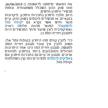
את המאמר פרסמנו לראשונה ב-26/06/2015,
מאז שוק ההון השכלל משמעותית ונוספו
מכשירי חיסכון חדשים.
היום, מלבד חיסכון בתכניות חיסכון, פיקדונות
בנקאיים, או מכשירים פיננסים בשוק ההון, קיים
מוצר חדש אשר נקרא גם "
קופת גמל
להשקעה
", המוצר מהווה חלופה ראויה
ואטרקטיבית לאין שיעור מיתר המכשירים היות
למנגנון דחיית המס בו.
כדי להבין קודם מהו היתרון בקופות גמל אלו,
חשוב להבין איך עובד מנגנון דחיית המס.
למעשה, מנגנון דחיית המז הינו אחד היתרונות
הגדולים והמובהקים ביותר בחיסכון לטווחים
ארוכים. מנגנון זה קיים גם בתכניות חיסכון וגם
ב
אפיקים פיננסים
פנסיוניים כמו קרן השתלמות
וקופת גמל.
רוצים לדבר איתנו?
זה המקום להשאיר פרטים ומומחה מטעמנו
יחזור אליכם!
072-2112225