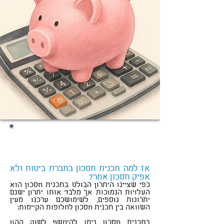
הידעת?
יעד האינפלציה השנתי הינו 3% - 1%, על
מנת לשמור על כוח הקניה, נצטרך
"להרוויח" לא פחות!
אז למה תכנית חסכון בחברת ביטוח ולא
אפיק חסכון אחר?
כפי שציינו היתרון הבולט בתכנית חסכון הוא
העלויות הנמוכות אך מלבד אותו יתרון ישנם
יתרונות נוספים, לשימושכם ערכנו מעין
השוואה בין תכנית חסכון לחלופות הקיימות:
בתכנית חסכון ניתן להיחשף לשוק ההון