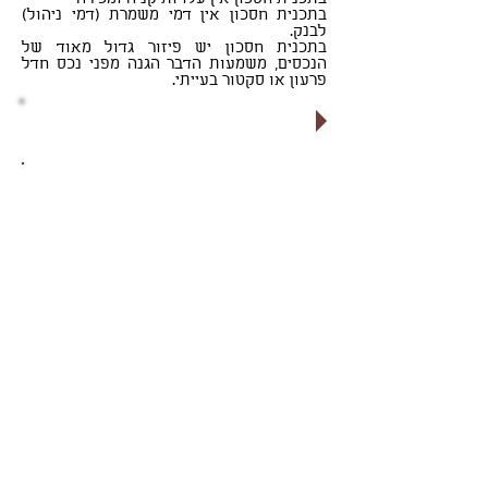
בתכנית חסכון אין דמי משמרת (דמי ניהול)
לבנק.
בתכנית חסכון יש פיזור גדול מאוד של
הנכסים, משמעות הדבר הגנה מפני נכס חדל
פרעון או סקטור בעייתי.
לקבלת הצעה משתלמת לחץ כאן
רוצים לדבר איתנו?
זה המקום להשאיר פרטים ומומחה מטעמנו
יחזור אליכם!
072-2112225
(אפשר גם בטלפון)
צרו קשר
תכנית חסכון לילד
כולנו חוסכים עבור ילדנו לטובת רכישת
השכלה, דירה או לכל מטרה אחרת. אפיק
החיסכון הנפוץ כיום הינו תכניות החסכון