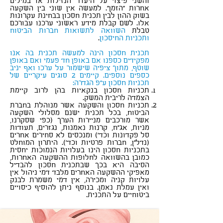
והשני פיצוי על היעדר הנזילות או במילים
אחרות "הזמן". למעשה אין שוני בין השקעה
בשוק ההון לבין תכנית חסכון בבחינת עקרונות
אלו. לשם קבלת מידע ראשוני ערכנו עבורכם
טבלת
השוואה לתשואות חברות הביטוח
ותכניות החיסכון
.
סוכן ביטוח כפר סבא
תכנית חסכון הינה למעשה תכנית בה אנו
מפקידים כספנו אם באופן חד פעמי ואם באופן
שוטף, מתוך ציפיה שישמור על ערכו ואף יניב
כספים נוספים. קיימים 2 סוגים עיקריים של
תכניות חסכון ע"פ הגדרה:
תכניות חסכון בנקאיות בהן לרוב קיימת
הצמדה לריבית המשק.
תכניות חסכון והשקעה אשר מנוהלת בחברת
הביטוח, בכל תכנית ישנם מסלולי השקעה
אשר מורכבים מניירות הערך (כפי שסקרנו,
מניות, אג"ח, קרנות נאמנות, נגזרים, תעודות
סל פקדונות וכד') ומנכסים לא סחירים אחרים
(נדל"ן, חברות פרטיות וכד'). היתרון המוחלט
בתכניות חסכון הינו בעלויות הנמוכות יחסית
כמובן בהשוואה לחלופות ההשקעה האחרות,
הסיבה היא בכך שבתכנית חסכון להבדיל
מאפיקי ההשקעה האחרים מלבד דמי ניהול אין
עלויות קניה ומכירה, אין דמי משמרת לבנק
ואין עמלת נאמן. בנוסף ניתן להוסיף כיסויים
ביטוחיים על התכנית.