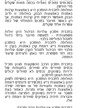
בסכומים נמוכים (אפילו בכמה מאות שקלים
מדי חודש).
החלופה לתכנית החסכון היא באמצעות קרנות
נאמנות באמצעות הבנק, בחלופה זו לרוב
הבנק מאפשר רכישת תיק קרנות נאמנות, אך
רק כאשר מדובר בסכום התחלתי של כמה
עשרות אלפי שקלים.
בתכנית חסכון עלויות הניהול הינן זולות
משמעותית - למעשה מדובר בדמי ניהול
למנהל הפוליסה בלבד.
החלופה לתכנית החסכון היא בחסכון
באמצעות ני"ע דוגמת קרן נאמנות, בקרן זו
מלבד דמי הניהול למנהל הקרן ישנם עלויות
כמו דמי משמרת, דמי נאמן ולעיתים שיעור
הוספה.
בתכנית חסכון הרכב ההשקעות מגוון ומכיל
נכסים סחירים ולא סחירים, בתקופות של
ירידות בשווקים, נכסים לא סחירים יכולים
להוות העוגן לחיסכון.
החלופה לתכנית החסכון היא בחשיפה לשוק
ההון באמצעות ני"ע במכשירים פיננסים דוגמת
קרן נאמנות ותעודות סל או חשיפה ישירה
באמצעות רכישה אג"ח ומניות, כאמור בעת
משבר או ירידות בשווקים, הפגיעה המהירה
והברורה תיהיה באפיקים סחירים דוגמת ני"ע
אלו.
סוכן ביטוח כפר סבא
בתכנית חסכון אין עלויות קניה ומכירה