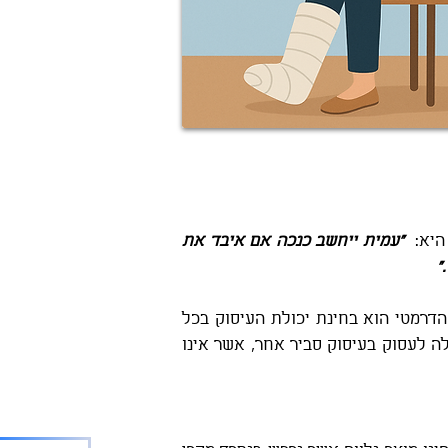
היא:
"עמית ייחשב כנכה אם איבד את
הקו החם למ
רוצים לדבר א
זה המקום להשאיר
הדרמטי הוא בחינת יכולת העיסוק בכל
ומומחה מטעמנו יחזו
לה לעסוק בעיסוק סביר אחר, אשר אינו
-2112225
(אפשר גם בטלפ