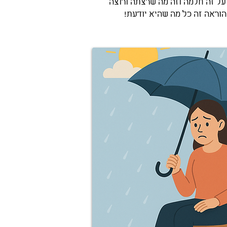
 עם תעודת הוראה - השקיעה בתהליך ההסמכה שלה למעלה מ-5 שנים... כי על זה חלמה וזה מה שרצתה ורוצה