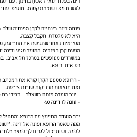
לעשות מאז שהיתה קטנה. תוסיפו עוד 13 שנה ותק, זה לא משהו שזורקים לפח.. ומה היא יכולה לעשות? - הוראה זה כל מה שהיא יודעת!
פנתה דינה בינתיים לקרן הפנסיה שלה
היא לא מלמדת, תקבל קצבה.
מס' ימים לאחר שהגישה את התביעה, מק
מטעם קרן הפנסיה. המועד מגיע ודינה י
במשרדים מעופשים במרכז תל אביב, בחדר
רפואית ורופא.
- הרופא מטעם הקרן קורא את המכתב ה
ואת תוצאות הבדיקות שדינה צירפה.
- יו"ר הועדה פותח בשאלה... תגידי בת
- עונה לו דינה 40
יו"ר הועדה מתייעץ עם הרופא ומתחיל ל
ממה שאמר הרופא ופונה אל דינה, "תשמע