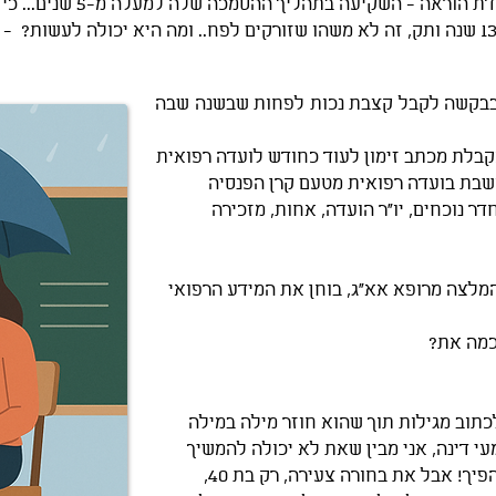
דינה בעלת תואר ראשון בחינוך,
 בבקשה לקבל קצבת נכות לפחות שבשנה שבה
בלת מכתב זימון לעוד כחודש לועדה רפואית
ושבת בועדה רפואית מטעם קרן הפנסיה
 נוכחים, יו"ר הועדה, אחות, מזכירה
מלצה מרופא אא"ג, בוחן את המידע הרפואי
 כמה את?
כתוב מגילות תוך שהוא חוזר מילה במילה
י דינה, אני מבין שאת לא יכולה להמשיך
ללמד, ושזה יכול לגרום לך למצב בלתי הפיך! אבל את בחורה צעירה, רק בת 40,