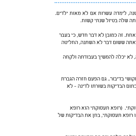
בסיפור אמיתי לחלוטין, המורה דינה ברזילי (שם בדוי) בת 40, דינה עובדת במשרד החינוך כבר 13 שנה, לימדה עשרות אם לא מאות ילדים.
חת. זה כמובן לא דבר חדש, כי בעבר
שראתה ששום דבר לא השתנה, החליטה
, לא יכלה להמשיך בעבודתה ולקחה
קושי בדיבור.. גם הפעם חזרה הגברת
תום הבדיקות בשורתו לדינה - לא
קתי. (רופא תעסוקתי הוא רופא
ו רופא תעסוקתי, בחן את הבדיקות של