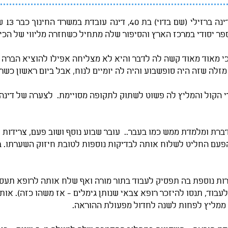
נתחיל 
 מאוד מאוד קשה לה לדבר והיא לא מצליחה אפילו להוציא הברה א
זלה שזה היה סופשבוע והיה לה יומיים לנוח, אבל ביום ראשון כ
רי הקול והמליץ לה פשוט לשתוק לתקופה מסויימת. לצערה של דינה
ברת ומלמדת ממש כמו בעבר.. עובר שבוע נוסף ושוב פעם, צרידות ו
פעם החליט לשלוח אותה לבדיקות נוספות לטובת חיזוק השערתו. ב
ות נוספת בה תפסיק לעבוד בתור מורה ואף שלח אותה לרופא תעסו
בוד, תנסו להיזכר רופא צבאי שנותן גימלים - אז משהו כזה). אות
 ממליץ לפחות לשנה לחדול מפעולת ההוראה.