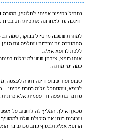
חינכה עד לאחרונה את כיתה ו3 בבית ספר יסודי במרכז הארץ והסיפור שלה מתחיל כשחזרה מליווי של הכיתה שלה בטיול שנתי קשוח.
למחרת ששבה מהטיול בבוקר, שמה לב כי
התמודדה עם צרידות שחלפה עם הזמן. מ
ללכת לרופא אא"ג.
אותו רופא, איבחן שיש לה יבלות במית
כמה ימי מחלה.
שבוע ועוד שבוע ודינה חזרה לעצמה, מד
לרופא, שהסתכל עליה במבט פסימי... ה
מדובר בתופעה חד פעמית אלא כרונית.
מכאן ואילך, המליץ לה לחשוב על אפשר
שבעצם בוחן את היכולת שלנו להמשיך לע
הרופא אא"ג ולבסוף כתב מכתב בה הוא