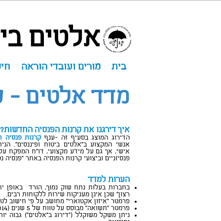
אלטים ביט
בית
מורים ועובדי הוראה
חיס
מדד אלטים - ק
איך דירגנו את קרנות הפנסיה החדשות?
הדירוג המוצג בסעיף זה -ענף
קרנות פנסיה 
אנשי המקצוע ב"אלטים ביטוח ופיננסים". הנית
אישי, אך גם על מידע מקצועי, דו"ח המפקח על
פנסיוניים וביצועי קרנות הפנסיה באתר "פנסיה נט
הערות למדד
בחברות בעלות נתח שוק נמוך, הורד באופן יח
רצון" שכן אינן מעניקות שירות ללקוחות רבים.
פרמטר "איזון אקטוארי" מחושב על פי חישוב לטווח של 
פרמטר "תשואה" מבוסס על טווח של 5 שנים (2010-2014)
ניתן משקל משוקלל ("דירוג ב"אלטים") גבוה יות