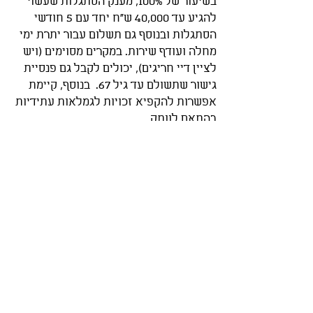
בשיעור של 100%, מענק הסתגלות שעשוי
להגיע עד 40,000 ש"ח יחד עם 5 חודשי
הסתגלות ובנוסף גם תשלום עבור יתרת ימי
מחלה ועודף שירות.
במקרים מסוימים (ויש
לציין דיי חריגים), יכולים לקבל גם פנסיית
גישור שתשולם עד גיל 67. בנוסף, קיימת
אפשרות להקפיא זכויות לגמלאות עתידיות
בהתאם לוותק.
היתרונות הבולטים כוללים קבלת מענקים
משמעותיים מיד עם היציאה לפנסיה, הכרה
בשחיקה מקצועית מצד המערכת, וגמישות
למי שמרגיש שמיצה את תפקידו החינוכי
וחושב על הסבת מקצוע.
מאידך, ישנם חסרונות
מהותיים:
אין קצבה מיידית.